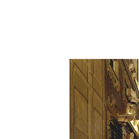
 di Genova ed è un
per turismo sia per
di una struttura
iorno non possono