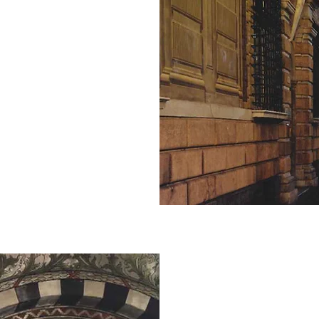
otalmente
aradiso di adulti e
 sicuramente
iosfera, il Bigo
lare sulla città e
iorgio (sede
Mare e il Museo
ta fino alla
 mare d'estate e
a.
I DINTORNI