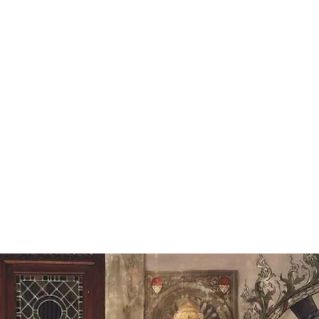
perdersi le mille attrattive dell'area del Porto Antico, t
riprogettato in occasione delle Colombiadi nel 1992. Il p
piccini, con idee interessanti per tutti i gusti. Il fulcro è
l'Acquario, uno dei più grandi in Europa; a due passi la B
(ascensore panoramico, da cui si gode una vista spettaco
sul porto stesso), la Città dei Bambini, il Palazzo San G
dell'Autorità Portuale di Genova), il Galata Museo del 
dell'Antartide, il Galeone, il Museo Luzzati, la passeggia
Lanterna, vero simbolo di Genova. Locali all'aperto sul
mille botteghe tra cui curiosare sotto i portici di Sottorip