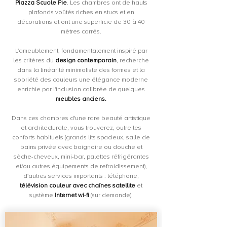
Piazza Scuole Pie
. Les chambres ont de hauts
plafonds voûtés riches en stucs et en
décorations et ont une superficie de 30 à 40
mètres carrés.
L'ameublement, fondamentalement inspiré par
les critères du
design contemporain
, recherche
dans la linéarité minimaliste des formes et la
sobriété des couleurs une élégance moderne
enrichie par l'inclusion calibrée de quelques
meubles anciens.
Dans ces chambres d'une rare beauté artistique
et architecturale, vous trouverez, outre les
conforts habituels (grands lits spacieux, salle de
bains privée avec baignoire ou douche et
sèche-cheveux, mini-bar, palettes réfrigérantes
et/ou autres équipements de refroidissement),
d'autres services importants : téléphone,
télévision couleur avec chaînes satellite
et
système
Internet wi-fi
(sur demande).